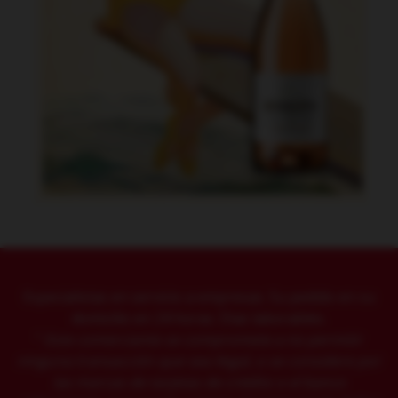
Especialistas en servicio a empresas. Su pedido en su
domicilio en 24 horas. Dias laborables.
"
Este comerciante se compromete a no permitir
ninguna transacción que sea ilegal, o se considere por
las
marcas de
tarjetas de crédito o el banco