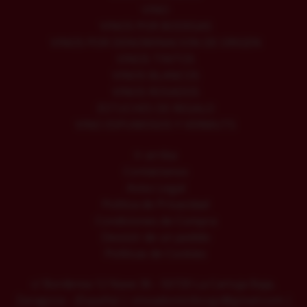
VINO
VINOS POR BODEGAS
VINOS POR DENOMINACION DE ORIGEN
VINOS TINTOS
VINOS BLANCOS
VINOS ROSADOS
ESTUCHES DE REGALO
VINO ESPUMOSOS Y VERMUTS
Ir arriba
Contáctanos
Aviso Legal
Política de Privacidad
Condiciones de Compra
Desistir de un pedido
Políticas de Cookies
c/ Borderea 12 Nave 36 - 50720 La Cartuja Baja,
Zaragoza - (España) | vinoadomiciliozgz@gmail.com |