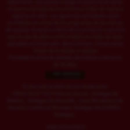
adquiriente, que pueda o tenga el potencial de dañar
la buena voluntad de los mismos o influir de manera
negativa en ellos. Las siguientes actividades están
prohibidas en virtud de los programas de las marcas
de tarjetas: la venta u oferta de un producto o servicio
que no sea de plena conformidad con todas las leyes
aplicables al Comprador, Banco Emisor, Comerciante,
Titular de la tarjeta, o tarjetas
Prohibida la venta de bebidas alcohólicas a menores
de 18 años
El vino solo se disfruta con moderación
VINOS SELECTOS Primeras marcas: , Bodegas de
Mateos, , Bodegas Gordoncello, , Cava Monasterio de
Veruela y Camino al Moncayo. Bodegas SALVUEROS ,
Bodegas...
VINO ECOLOGICO