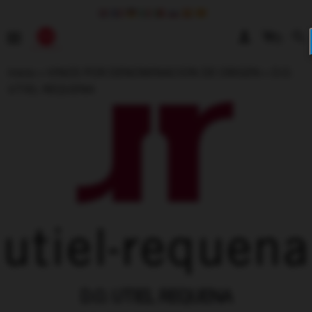
0
Inicio
»
VINOS POR DENOMINACION DE ORIGEN
»
D.O.
UTIEL REQUENA
D.O. UTIEL REQUENA