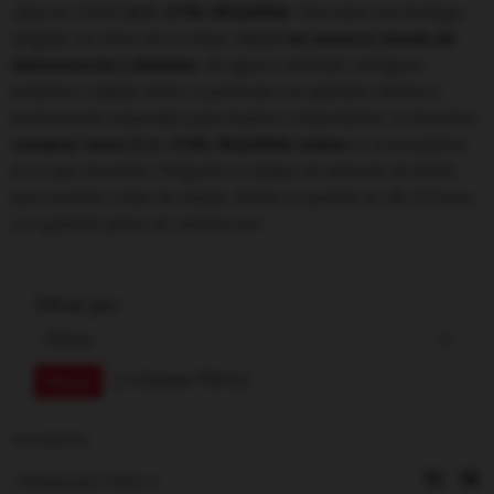
¿Buscas VINOS
D.O. UTIEL REQUENA
? Descubre una bodega
singular con vinos de la mejor calidad
en nuestra tienda de
Alimentación y Bebidas
. En Agua a domicilio Zaragoza
podemos realizar envíos a península con grandes ofertas y
promociones especiales para buenos compradores. Si necesitas
comprar vinos D.O. UTIEL REQUENA online
te aconsejamos
en lo que necesites. Pregunta al equipo de atención al cliente
para resolver todas las dudas. Recibe tu pedido en 48-72 horas
con garantia plena de satisfaccion
Filtrar por
Precio
|
x Quitar Filtros
3 productos
Ordenar por:
Precio