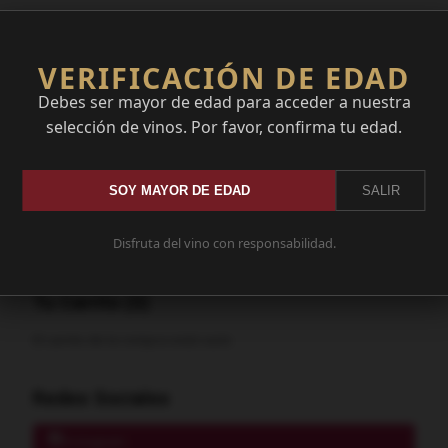
Marcas
VERIFICACIÓN DE EDAD
Debes ser mayor de edad para acceder a nuestra
selección de vinos. Por favor, confirma tu edad.
Costes de Envío
SOY MAYOR DE EDAD
SALIR
GRATIS *
Disfruta del vino con responsabilidad.
Consultar Destinos
Tu Carrito (0)
El carrito de la compra está vacío
Redes Sociales
Instagram