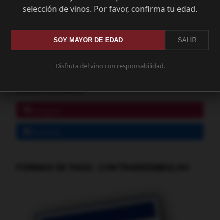
GRATIS *
selección de vinos. Por favor, confirma tu edad.
Consultar Destinos
SOY MAYOR DE EDAD
SALIR
Tu Carrito (0)
El carrito de la compra está vacío
Disfruta del vino con responsabilidad.
Redes Sociales
Instagram
Facebook
FORMAS DE PAGO. CONTRAREEMBOLSO