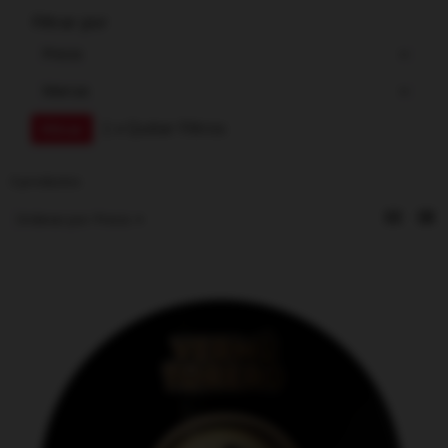
Filtrar por
Precio
Marcas
|
x Quitar Filtros
3 productos
Ordenar por:
Precio