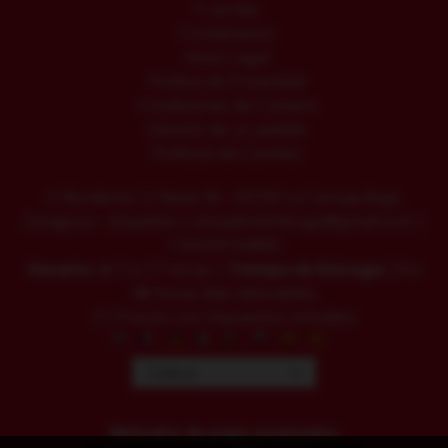
Ir arriba
Contáctanos
Aviso Legal
Política de Privacidad
Condiciones de Compra
Desistir de un pedido
Políticas de Cookies
c/ Borderea 12 Nave 36 - 50720 La Cartuja Baja,
Zaragoza - (España) | vinoadomiciliozgz@gmail.com |
+34 659154965
Horario:
de 9 a 17 horas |
Tiempo de Entrega:
24 a
48 horas días laborables
(*) Precios con Impuestos incluidos
Métodos de pago aceptados