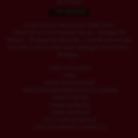
de 18 años
El vino solo se disfruta con moderación
VINOS SELECTOS Primeras marcas: , Bodegas de
Mateos, , Bodegas Gordoncello, , Cava Monasterio de
Veruela y Camino al Moncayo. Bodegas SALVUEROS ,
Bodegas...
VINO ECOLOGICO
VINO
VINOS POR BODEGAS
VINOS POR DENOMINACION DE ORIGEN
VINOS TINTOS
VINOS BLANCOS
VINOS ROSADOS
ESTUCHES DE REGALO
VINO ESPUMOSOS Y VERMUTS