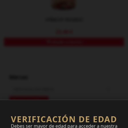
VIÑACHY ROSADO
23,40 €
Añadir a Carrito
Marcas
VERIFICACIÓN DE EDAD
Costes de Envío
Debes ser mayor de edad para acceder a nuestra