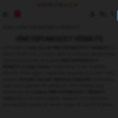
0
Inicio
»
VINO ESPUMOSOS Y VERMUTS
VINO ESPUMOSOS Y VERMUTS
Visita nuestra
selección de VINO ESPUMOSOS Y VERMUTS
en
VINO A DOMICILIO, tu tienda online de confianza, donde podrás
comprar los artículos de la gama
VINO ESPUMOSOS Y
VERMUTS al mejor precio
. Puedes llevar a cabo tu pedido
ahora de forma segura y rápida para enviártelo a tu casa. Todos
nuestros
artículos son por supuesto originales
y ofrecemos
toda nuestra garantía de satisfacción. Para cualquier duda
relacionada con
comprar VINO ESPUMOSOS Y VERMUTS
online
dentro de nuestra tienda, estaremos a tu disposición
para ayudarte a través de nuestro equipo de soporte al cliente.